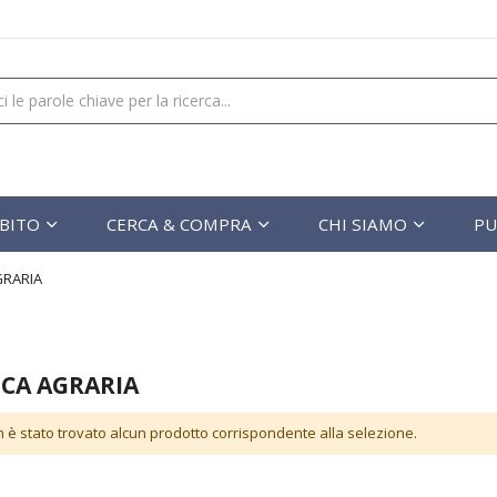
UBITO
CERCA & COMPRA
CHI SIAMO
PU
GRARIA
ICA AGRARIA
 è stato trovato alcun prodotto corrispondente alla selezione.